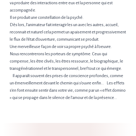
va produire des interactions entre eux et la personne qui est
accompagnée.
Il se produit une constellation de la psyché.
Dès lors, l’animateur fait interagir les un avec les autres, accueil,
reconnait et naturel cela permet un apaisement et progressivement
le flux de l’état d’ouverture, communicant se produit.
Une merveilleuse façon de voir sa propre psyché à l’oeuvre.
Nous rencontrerons les porteurs de symptôme. Ceux qui
compense, les être clivés, les êtres ressource, le biographique, le
transgénérationnel et le transpersonnel, bref tout ce qui émerge.
Il apparaît souvent des prises de conscience profondes, comme
un émerveillement devant le chemin qui s’ouvre enfin… Les effets
s’en font ensuite sentir dans votre vie, comme par un « effet domino
» qui se propage dans le silence de l’amour et de la présence…