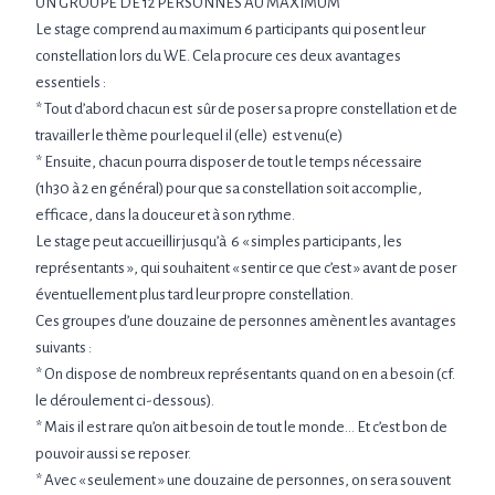
UN GROUPE DE 12 PERSONNES AU MAXIMUM
Le stage comprend au maximum 6 participants qui posent leur
constellation lors du WE. Cela procure ces deux avantages
essentiels :
* Tout d’abord chacun est sûr de poser sa propre constellation et de
travailler le thème pour lequel il (elle) est venu(e)
* Ensuite, chacun pourra disposer de tout le temps nécessaire
(1h30 à 2 en général) pour que sa constellation soit accomplie,
efficace, dans la douceur et à son rythme.
Le stage peut accueillir jusqu’à 6 « simples participants, les
représentants », qui souhaitent « sentir ce que c’est » avant de poser
éventuellement plus tard leur propre constellation.
Ces groupes d’une douzaine de personnes amènent les avantages
suivants :
* On dispose de nombreux représentants quand on en a besoin (cf.
le déroulement ci-dessous).
* Mais il est rare qu’on ait besoin de tout le monde… Et c’est bon de
pouvoir aussi se reposer.
* Avec « seulement » une douzaine de personnes, on sera souvent