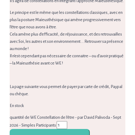
Il s’agira de constellations en intégrant l’approche Maïeusthésique.
Le principe est le même que les constellations classiques, avec en
plus la posture Maïeusthésique qui amène progressivement vers
l’être que nous avons à être.
Cela amène plus d’efficacité, de réjouissance, et des retrouvailles
avec Soi, les autres et son environnement … Retrouver sa présence
au monde !
Il n’est cependant pas nécessaire de connaitre – ou d’avoir pratiqué
– la Maïeusthésie avant ce WE !
La page suivante vous permet de payer par carte de crédit, Paypal
ou chèque.
En stock
quantité de WE Constellation de l'être - par David Palivoda - Sept
2026 - Simples Participants