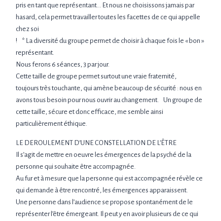
pris en tant que représentant… Et nous ne choisissons jamais par
hasard, cela permet travailler toutes les facettes de ce qui appelle
chez soi
! * La diversité du groupe permet de choisir à chaque fois le « bon »
représentant.
Nous ferons 6 séances, 3 par jour.
Cette taille de groupe permet surtout une vraie fraternité,
toujours très touchante, qui amène beaucoup de sécurité : nous en
avons tous besoin pour nous ouvrir au changement. Un groupe de
cette taille, sécure et donc efficace, me semble ainsi
particulièrement éthique.
LE DEROULEMENT D’UNE CONSTELLATION DE L’ÊTRE
Il s’agit de mettre en oeuvre les émergences de la psyché de la
personne qui souhaite être accompagnée.
Au fur et à mesure que la personne qui est accompagnée révèle ce
qui demande à être rencontré, les émergences apparaissent.
Une personne dans l’audience se propose spontanément de le
représenter l’être émergeant. Il peut y en avoir plusieurs de ce qui