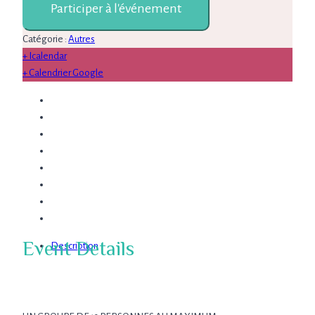
Participer à l'événement
Catégorie :
Autres
+ Icalendar
+ Calendrier Google
Event Details
Description