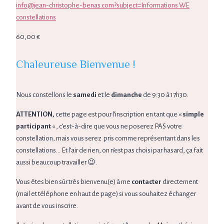
info@jean-christophe-benas.com?subject=Informations WE
constellations
60,00
€
Chaleureuse Bienvenue !
Nous constellons le
samedi
et le
dimanche
de 9:30 à 17h30.
ATTENTION,
cette page est pour l’inscription en tant que «
simple
participant
« , c’est-à-dire que vous ne poserez PAS votre
constellation, mais vous serez pris comme représentant dans les
constellations… Et l’air de rien, on n’est pas choisi par hasard, ça fait
aussi beaucoup travailler 😉.
Vous êtes bien sûr très bienvenu(e) à me
contacter
directement
(mail et téléphone en haut de page) si vous souhaitez échanger
avant de vous inscrire.