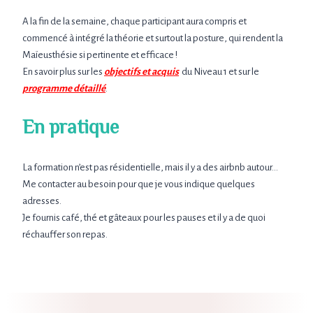
A la fin de la semaine, chaque participant aura compris et
commencé à intégré la théorie et surtout la posture, qui rendent la
Maïeusthésie si pertinente et efficace !
En savoir plus sur les
objectifs et acquis
du Niveau 1 et sur le
programme détaillé
.
En pratique
La formation n’est pas résidentielle, mais il y a des airbnb autour…
Me contacter au besoin pour que je vous indique quelques
adresses.
Je fournis café, thé et gâteaux pour les pauses et il y a de quoi
réchauffer son repas.