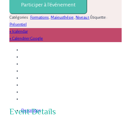
Participer à l'événement
Catégories :
Formations
,
Maïeusthésie
,
Niveau 1
Étiquette :
Présentiel
+ Icalendar
+ Calendrier Google
Event Details
Description