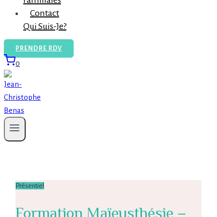
Familiales
Contact
Qui Suis-Je?
PRENDRE RDV
0
Présentiel
Formation Maïeusthésie –