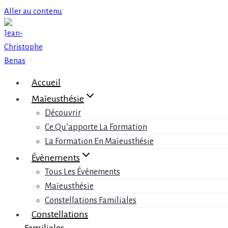
Aller au contenu
Aucun événement à venir
Aucun produit ne correspond à votre sélection.
Accueil
Maïeusthésie
Découvrir
M'abonner À La Newsletter
Ce Qu’apporte La Formation
La Formation En Maïeusthésie
Votre adresse Email*
Évènements
Tous Les Événements
Votre prénom*
Maïeusthésie
Constellations Familiales
Constellations