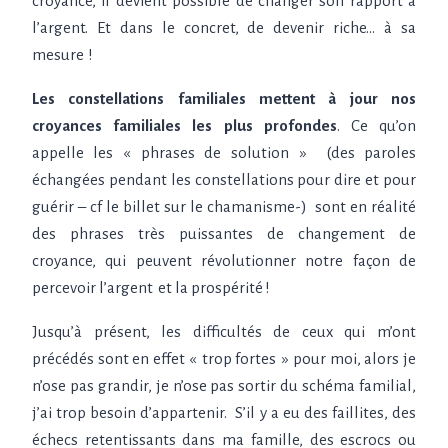
croyance, il devient possible de changer son rapport à
l’argent. Et dans le concret, de devenir riche… à sa
mesure
!
Les constellations familiales mettent à jour nos
croyances familiales les plus profondes
. Ce qu’on
appelle les «
phrases de solution
» (des paroles
échangées pendant les constellations pour dire et pour
guérir – cf le billet sur le chamanisme-) sont en réalité
des phrases très puissantes de changement de
croyance, qui peuvent révolutionner notre façon de
percevoir l’argent
et la prospérité !
Jusqu’à présent, les difficultés de ceux qui m’ont
précédés sont en effet «
trop fortes
» pour moi, alors je
n’ose pas grandir, je n’ose pas sortir du schéma familial,
j’ai trop besoin d’appartenir. S’il y a eu des faillites, des
échecs retentissants dans ma famille, des escrocs ou